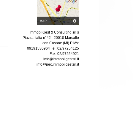
ImmobilGest & Consulting srl s
Piazza Italia n°42 - 20010 Marcallo
con Casone (MI) P.IVA:
09191530964 Tel: 02/97254125
Fax: 02/97254921
info@immobilgestsrl.it
info@pec.immobilgestsrl.it