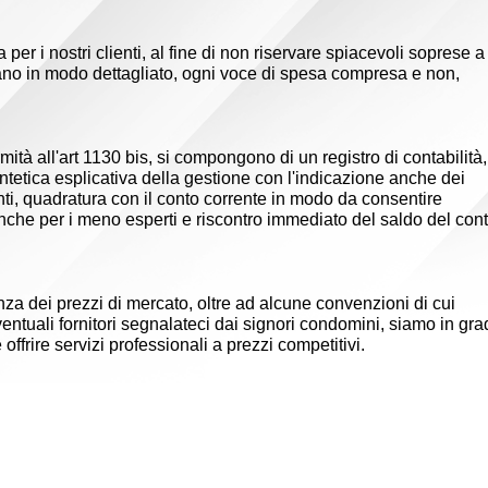
per i nostri clienti, al fine di non riservare spiacevoli soprese a
ortano in modo dettagliato, ogni voce di spesa compresa e non,
rmità all'art 1130 bis, si compongono di un registro di contabilità,
intetica esplicativa della gestione con l'indicazione anche dei
nti, quadratura con il conto corrente in modo da consentire
a anche per i meno esperti e riscontro immediato del saldo del con
za dei prezzi di mercato, oltre ad alcune convenzioni di cui
ntuali fornitori segnalateci dai signori condomini, siamo in gra
 offrire servizi professionali a prezzi competitivi.