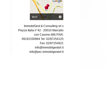
ImmobilGest & Consulting srl s
Piazza Italia n°42 - 20010 Marcallo
con Casone (MI) P.IVA:
09191530964 Tel: 02/97254125
Fax: 02/97254921
info@immobilgestsrl.it
info@pec.immobilgestsrl.it