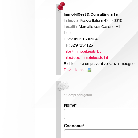
ImmobilGest & Consulting srl s
Indirizzo:
Piazza Italia n 42 - 20010
Località:
Marcallo con Casone
MI
Italia
P.IVA:
09191530964
Tel:
02/97254125
info@immobilgestsrl.it
info@pec.immobilgestsrl.it
Richiedi ora un preventivo senza impegno.
Dove siamo
* Campi obbligatori
Nome
*
Cognome
*