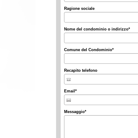
Ragione sociale
Nome del condominio o indirizzo
*
Comune del Condominio
*
Recapito telefono
Email
*
Messaggio
*